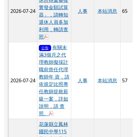
實發金額試算
2026-07-24
人事
本站消息
65
器」，請轉知
退休人員多加
利用，轉請查
於彈跳視窗觀看：376550000A_115014435
照
有關未
公告
滿3個月之代
理教師擬採計
職前曾任代理
教師年 資，請
2026-07-24
人事
本站消息
57
依規定比照專
任教師提敘薪
級一案，詳如
說明，請 查
於彈跳視窗觀看：未滿3個月之代理教師
照。
花蓮縣立鳳林
國民中學115