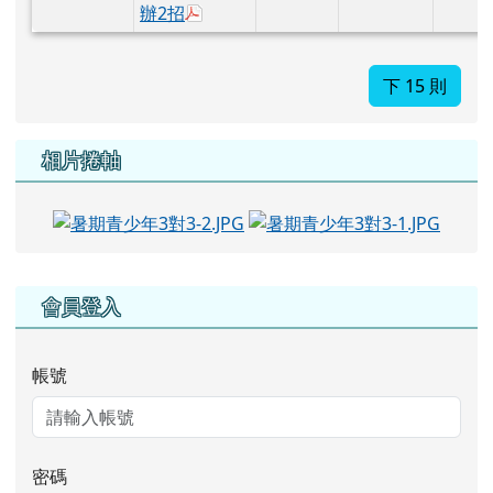
於彈跳視窗觀看：0720公告.pdf
辦2招
下 15 則
相片捲軸
photo-5
photo
左邊區域內容
會員登入
帳號
密碼