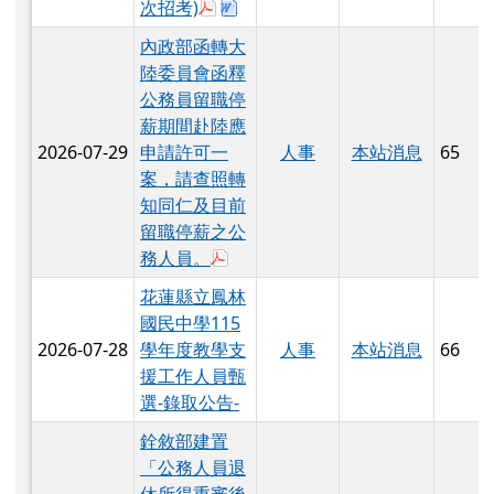
於彈跳視窗觀看：鳳林國民中學115
下載：鳳中甄選報名表.doc
次招考)
內政部函轉大
陸委員會函釋
公務員留職停
薪期間赴陸應
2026-07-29
申請許可一
人事
本站消息
65
案，請查照轉
知同仁及目前
留職停薪之公
於彈跳視窗觀看：376550000A_1150
務人員。
花蓮縣立鳳林
國民中學115
2026-07-28
學年度教學支
人事
本站消息
66
援工作人員甄
選-錄取公告-
銓敘部建置
「公務人員退
休所得重審後