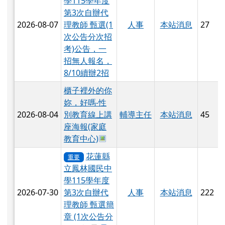
學115學年度
第3次自辦代
2026-08-07
人事
本站消息
27
理教師 甄選(1
次公告分次招
考)公告，一
招無人報名，
8/10續辦2招
櫃子裡外的你
妳，好嗎-性
2026-08-04
別教育線上講
輔導主任
本站消息
45
座海報(家庭
於彈跳視窗觀看：nsn_4918_1_tsn
教育中心)
花蓮縣
重要
立鳳林國民中
學115學年度
2026-07-30
人事
本站消息
222
第3次自辦代
理教師 甄選簡
章 (1次公告分