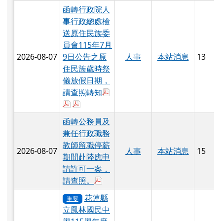
函轉行政院人
事行政總處檢
送原住民族委
員會115年7月
2026-08-07
9日公告之原
人事
本站消息
13
住民族歲時祭
儀放假日期，
於彈跳視窗觀看：376550000A_11
請查照轉知
於彈跳視窗觀看：376550000A_1150146532
於彈跳視窗觀看：376550000A_11501465
函轉公務員及
兼任行政職務
教師留職停薪
2026-08-07
人事
本站消息
15
期間赴陸應申
請許可一案，
於彈跳視窗觀看：376550000A_1150
請查照。
花蓮縣
重要
立鳳林國民中