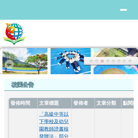
花蓮縣鳳林國中
跳至主內容區
頁尾區域
上中區域內容
校園公告
發佈時間
文章標題
發佈者
文章分類
點閱數
「高級中等以
下學校及幼兒
園教師證書核
發辦法」部分