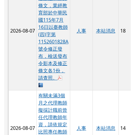
條文，業經教
育部於中華民
國115年7月
16日以臺教師
2026-08-07
人事
本站消息
18
(四)字第
1152601828A
號令修正發
布，檢送發布
令影本及修正
條文各1份，
於彈跳視窗觀看：376550000A_1150
請查照。
下載：376550000A_1150140613_ATTACH
有關未滿3個
月之代理教師
擬採計職前曾
任代理教師年
資，請依規定
2026-08-07
人事
本站消息
14
比照專任教師