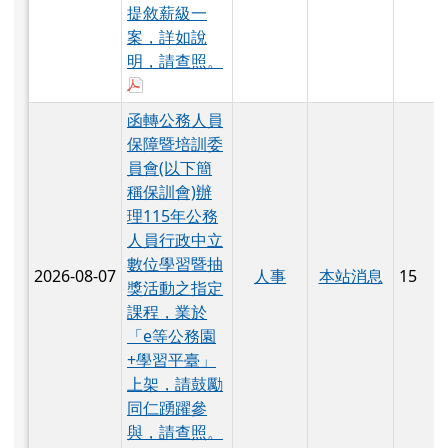
提敘薪級一
案，詳如說
明，請查照。
於彈跳視窗觀看：376550000A_1150135069_
函轉公務人員
保障暨培訓委
員會(以下簡
稱保訓會)辦
理115年公務
人員行政中立
數位學習暨抽
2026-08-07
人事
本站消息
15
獎活動之指定
課程，業於
「e等公務園
+學習平臺」
上架，請鼓勵
同仁踴躍參
與，請查照。