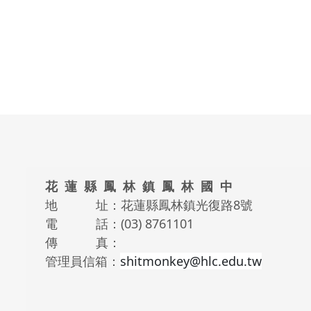
頁尾區域內容
花 蓮 縣 鳳 林 鎮 鳳 林 國 中
地 址：花蓮縣鳳林鎮光復路8號
電 話：(03) 8761101
傳 真：
管理員信箱：
shitmonkey@hlc.edu.tw