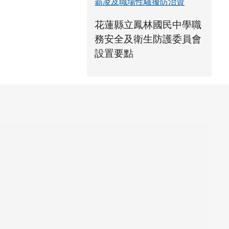
霸凌及職場性騷擾防治資
link to https://www.fles.h
花蓮縣立鳳林國民中學職
務安全及衛生防護委員會
花蓮縣立鳳林國民中學職
花蓮縣立鳳林國民中學職
link to https://ww
link to https://ww
設置要點