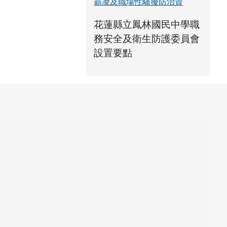
霸凌及職場性騷擾防治資
link to https://www.fles.h
花蓮縣立鳳林國民中學職
務安全及衛生防護委員會
花蓮縣立鳳林國民中學職
花蓮縣立鳳林國民中學職
link to https://ww
link to https://ww
設置要點