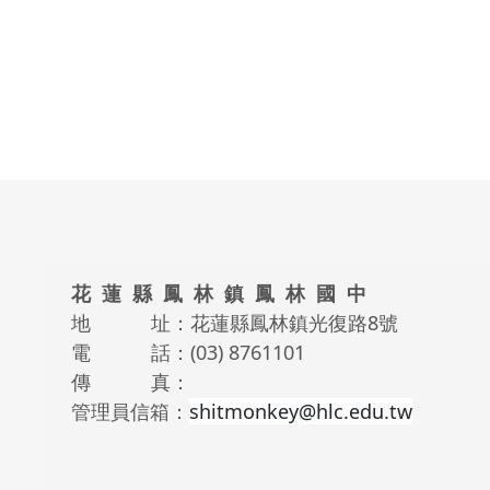
頁尾區域內容
花 蓮 縣 鳳 林 鎮 鳳 林 國 中
地 址：花蓮縣鳳林鎮光復路8號
電 話：(03) 8761101
傳 真：
管理員信箱：
shitmonkey@hlc.edu.tw