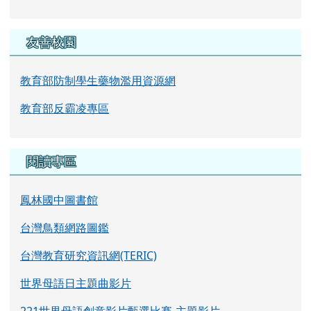
閱讀專區
鳳林國中圖書館
台灣鳥類網路圖鑑
台灣教育研究資訊網(TERIC)
世界母語日主題曲影片
221世界母語創意影片甄選比賽-主題影片
世界母語日♥ 我們一起說母語
右邊區域內容
升學資訊