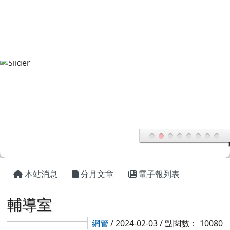
花蓮縣鳳林國中
跳至主內容區
頁尾區域
主內容區域
本站消息
分月文章
電子報列表
輔導室
網管
/ 2024-02-03 / 點閱數： 10080
電話專線 03-8760021
職稱
姓名
分機
輔導主任
209
輔導諮商組長
209
專任專輔老師
209