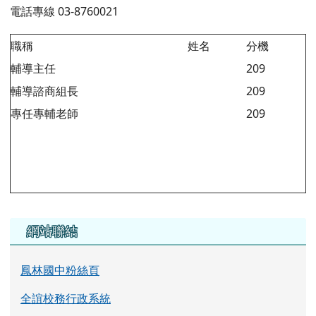
左邊區域內容
網站聯結
鳳林國中粉絲頁
全誼校務行政系統
公文整合資訊系統
全國教師在職進修網
鳳林國中環境教育網
家庭教育資源網