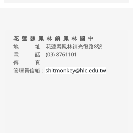
頁尾區域內容
花 蓮 縣 鳳 林 鎮 鳳 林 國 中
地 址：花蓮縣鳳林鎮光復路8號
電 話：(03) 8761101
傳 真：
管理員信箱：
shitmonkey@hlc.edu.tw