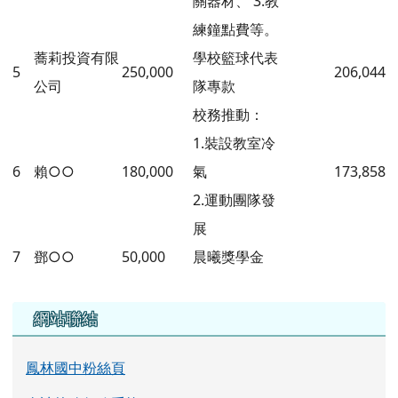
關器材、 3.教
練鐘點費等。
蕎莉投資有限
學校籃球代表
5
250,000
206,044
公司
隊專款
校務推動：
1.裝設教室冷
6
賴○○
180,000
氣
173,858
2.運動團隊發
展
7
鄧○○
50,000
晨曦獎學金
左邊區域內容
網站聯結
鳳林國中粉絲頁