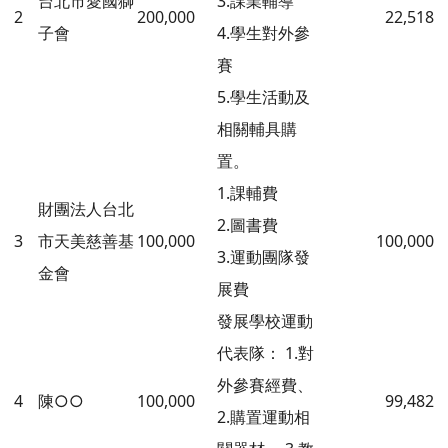
台北市愛國獅
3.課業輔導
2
200,000
22,518
子會
4.學生對外參
賽
5.學生活動及
相關輔具購
置。
1.課輔費
財團法人台北
2.圖書費
3
市天美慈善基
100,000
100,000
3.運動團隊發
金會
展費
發展學校運動
代表隊： 1.對
外參賽經費、
4
陳○○
100,000
99,482
2.購置運動相