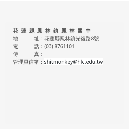
頁尾區域內容
花 蓮 縣 鳳 林 鎮 鳳 林 國 中
地 址：花蓮縣鳳林鎮光復路8號
電 話：(03) 8761101
傳 真：
管理員信箱：
shitmonkey@hlc.edu.tw