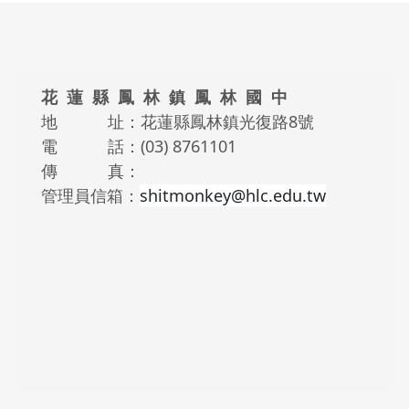
頁尾區域內容
花 蓮 縣 鳳 林 鎮 鳳 林 國 中
地 址：花蓮縣鳳林鎮光復路8號
電 話：(03) 8761101
傳 真：
管理員信箱：
shitmonkey@hlc.edu.tw