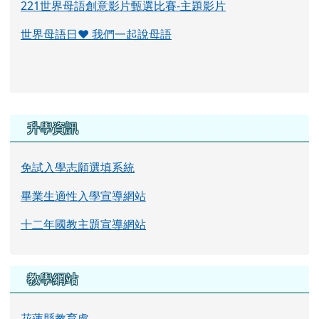
221世界母語創意影片甄選比賽-主題影片
世界母語日♥ 我們一起說母語
右邊區域內容
升學資訊
免試入學志願選填系統
畢業生適性入學宣導網站
十二年國教主題宣導網站
教學網站
花蓮縣教育處