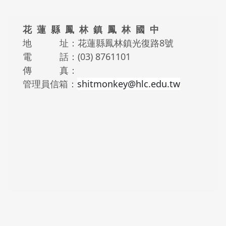
頁尾區域內容
花 蓮 縣 鳳 林 鎮 鳳 林 國 中
地 址：花蓮縣鳳林鎮光復路8號
電 話：(03) 8761101
傳 真：
管理員信箱：
shitmonkey@hlc.edu.tw