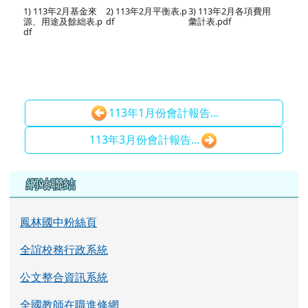
1) 113年2月基金來
2) 113年2月平衡表.p
3) 113年2月各項費用
源、用途及餘絀表.p
df
彙計表.pdf
df
113年1月份會計報告...
113年3月份會計報告...
左邊區域內容
網站聯結
鳳林國中粉絲頁
全誼校務行政系統
公文整合資訊系統
全國教師在職進修網