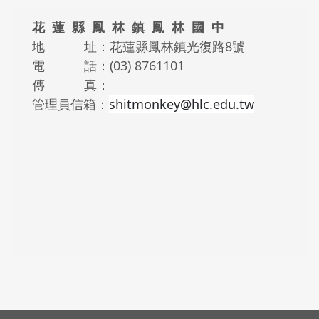
頁尾區域內容
花 蓮 縣 鳳 林 鎮 鳳 林 國 中
地 址：花蓮縣鳳林鎮光復路8號
電 話：(03) 8761101
傳 真：
管理員信箱：
shitmonkey@hlc.edu.tw