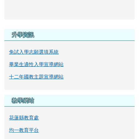
右邊區域內容
升學資訊
免試入學志願選填系統
畢業生適性入學宣導網站
十二年國教主題宣導網站
教學網站
花蓮縣教育處
均一教育平台