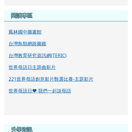
閱讀專區
鳳林國中圖書館
台灣鳥類網路圖鑑
台灣教育研究資訊網(TERIC)
世界母語日主題曲影片
221世界母語創意影片甄選比賽-主題影片
世界母語日♥ 我們一起說母語
右邊區域內容
升學資訊