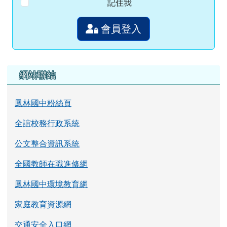
記住我
會員登入
左邊區域內容
網站聯結
鳳林國中粉絲頁
全誼校務行政系統
公文整合資訊系統
全國教師在職進修網
鳳林國中環境教育網
家庭教育資源網
交通安全入口網