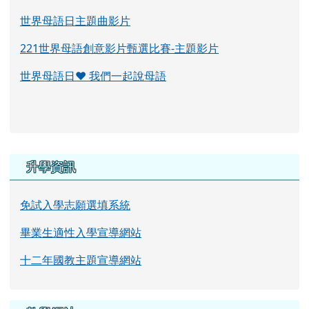
世界母語日主題曲影片
221世界母語創意影片甄選比賽-主題影片
世界母語日♥ 我們一起說母語
右邊區域內容
升學資訊
免試入學志願選填系統
畢業生適性入學宣導網站
十二年國教主題宣導網站