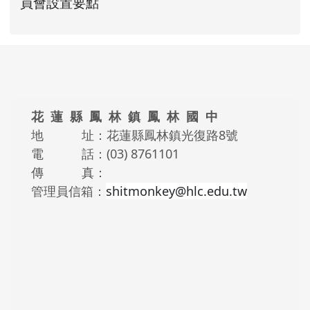
花蓮縣立鳳林國民中學職務安全及衛生防護
花蓮縣立鳳林國民中學職務安全及衛生防護
link to https://www.fles.hlc.e
link to https://www.fles.hlc.e
員會設置要點
頁尾區域內容
花 蓮 縣 鳳 林 鎮 鳳 林 國 中
地 址：花蓮縣鳳林鎮光復路8號
電 話：(03) 8761101
傳 真：
管理員信箱：
shitmonkey@hlc.edu.tw