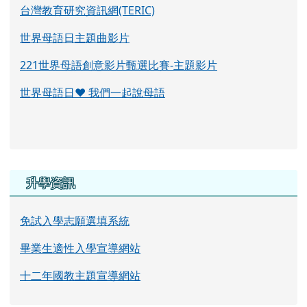
台灣教育研究資訊網(TERIC)
世界母語日主題曲影片
221世界母語創意影片甄選比賽-主題影片
世界母語日♥ 我們一起說母語
右邊區域內容
升學資訊
免試入學志願選填系統
畢業生適性入學宣導網站
十二年國教主題宣導網站