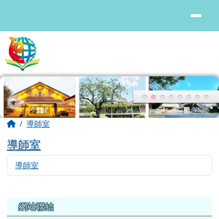
花蓮縣鳳林國中
跳至主內容區
頁尾區域
主內容區域
回首頁
導師室
導師室
導師室
9406
左邊區域內容
網站聯結