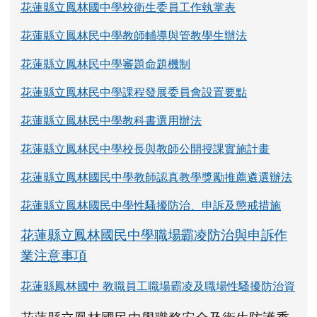
花蓮縣立鳳林國中學校衛生委員工作執掌表
花蓮縣立鳳林民中學教師輔導與管教學生辦法
花蓮縣立鳳林民中學審題命題機制
花蓮縣立鳳林民中學課程發展委員會設置要點
花蓮縣立鳳林民中學教科書選用辦法
花蓮縣立鳳林民中學校長與教師公開授課實施計畫
花蓮縣立鳳林國民中學教師認真教學獎勵推薦遴選辦法
花蓮縣立鳳林國民中學性騷擾防治、申訴及懲戒措施
花蓮縣立鳳林國民中學職場霸凌防治與申訴作
業注意事項
花蓮縣鳳林國中 教職員工職場霸凌及職場性騷擾防治資
link to https://www.fles.hlc.edu.tw/upload